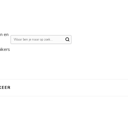
en en
Op
zoek
ikers
naar
iets?
KEER