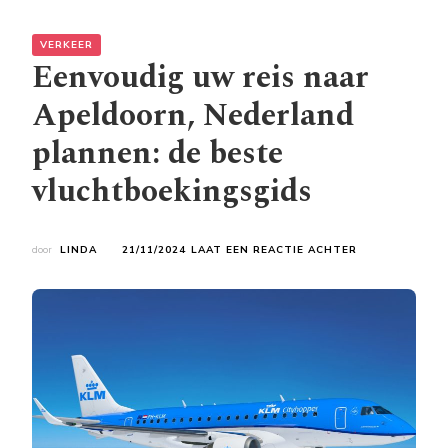
VERKEER
Eenvoudig uw reis naar
Apeldoorn, Nederland
plannen: de beste
vluchtboekingsgids
OP
door
LINDA
21/11/2024
LAAT EEN REACTIE ACHTER
EENVOUDIG
UW
REIS
NAAR
APELDOORN,
NEDERLAND
PLANNEN:
DE
BESTE
VLUCHTBOEKI