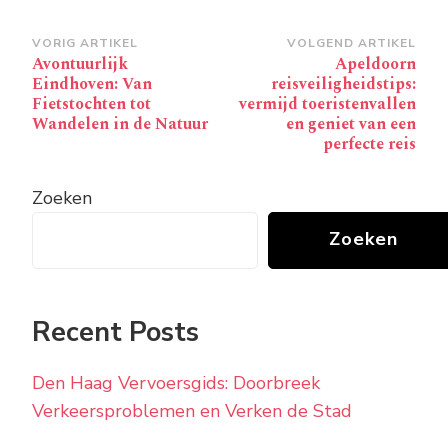
Bericht
VORIG ARTIKEL
VOLGEND ARTIKEL
Avontuurlijk
Apeldoorn
navigatie
Eindhoven: Van
reisveiligheidstips:
Fietstochten tot
vermijd toeristenvallen
Wandelen in de Natuur
en geniet van een
perfecte reis
Zoeken
Zoeken
Recent Posts
Den Haag Vervoersgids: Doorbreek
Verkeersproblemen en Verken de Stad