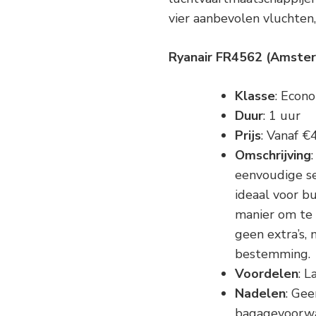
vier aanbevolen vluchten,
Ryanair FR4562 (Amster
Klasse
: Econ
Duur
: 1 uur
Prijs
: Vanaf €
Omschrijving
eenvoudige se
ideaal voor b
manier om te r
geen extra’s,
bestemming.
Voordelen
: L
Nadelen
: Gee
bagagevoorwa