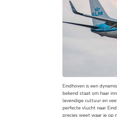
NAAR
EINDHOVEN:
TIPS
VOOR
HET
BOEKEN
VAN
DE
PERFECTE
VLUCHT
Eindhoven is een dynamisc
bekend staat om haar inn
levendige cultuur en veel
perfecte vlucht naar Eindh
precies weet waar je op m