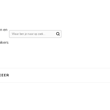
en en
Op
zoek
ikers
naar
iets?
KEER