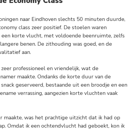
 de Economy Class
oningen naar Eindhoven slechts 50 minuten duurde,
conomy class zeer positief. De stoelen waren
een korte vlucht, met voldoende beenruimte, zelfs
 langere benen. De zithouding was goed, en de
litatief aan.
eer professioneel en vriendelijk, wat de
enamer maakte. Ondanks de korte duur van de
e snack geserveerd, bestaande uit een broodje en een
gename verrassing, aangezien korte vluchten vaak
 maakte, was het prachtige uitzicht dat ik had op
p. Omdat ik een ochtendvlucht had geboekt, kon ik